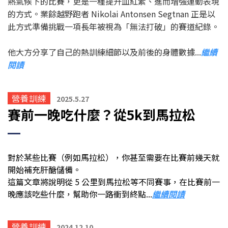
熱氣候下的比賽，更是一種提升血紅素、進而增強運動表現
的方式。業餘越野跑者 Nikolai Antonsen Segtnan 正是以
此方式準備挑戰一項長年被視為「無法打破」的賽道紀錄。
他大方分享了自己的熱訓練細節以及前後的身體數據...
繼續
閱讀
營養訓練
2025.5.27
賽前一晚吃什麼？從5k到馬拉松
對於某些比賽（例如馬拉松），你甚至需要在比賽前幾天就
開始補充肝醣儲備。
這篇文章將說明從 5 公里到馬拉松等不同賽事，在比賽前一
晚應該吃些什麼，幫助你一路衝到終點
...
繼續閱讀
營養訓練
2024.12.10