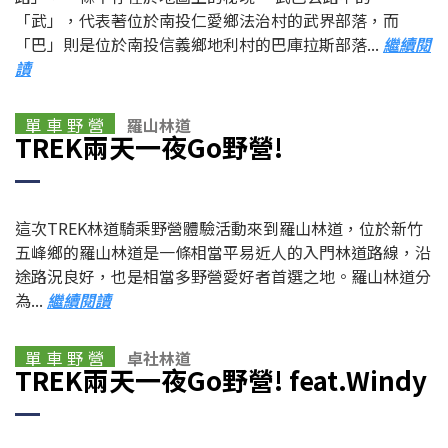
「武」，代表著位於南投仁愛鄉法治村的武界部落，而
「巴」則是位於南投信義鄉地利村的巴庫拉斯部落...
繼續閱
讀
單 車 野 營
羅山林道
TREK兩天一夜Go野營!
這次TREK林道騎乘野營體驗活動來到羅山林道，位於新竹
五峰鄉的羅山林道是一條相當平易近人的入門林道路線，沿
途路況良好，也是相當多野營愛好者首選之地。羅山林道分
為...
繼續閱讀
單 車 野 營
卓社林道
TREK兩天一夜Go野營! feat.Windy