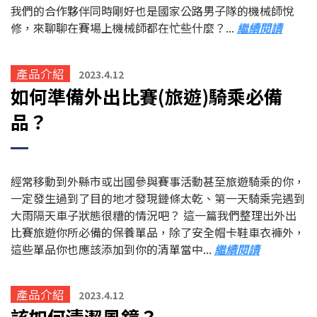
我們的合作夥伴同時剛好也是國家公路男子隊的機械師悅
修，來聊聊在賽場上機械師都在忙些什麼？...
繼續閱讀
產品介紹
2023.4.12
如何準備外出比賽(旅遊)騎乘必備
品？
經常移動到外縣市或出國參與賽事活動甚至旅遊騎乘的你，
一定發生過到了目的地才發現鏈條太乾、第一天騎乘完遇到
大雨隔天車子狀態很糟的情況吧？ 這一篇我們整理出外出
比賽旅遊你所必備的保養單品，除了安全帽卡鞋車衣褲外，
這些單品你也應該添加到你的清單當中...
繼續閱讀
產品介紹
2023.4.12
該如何清潔風鏡？