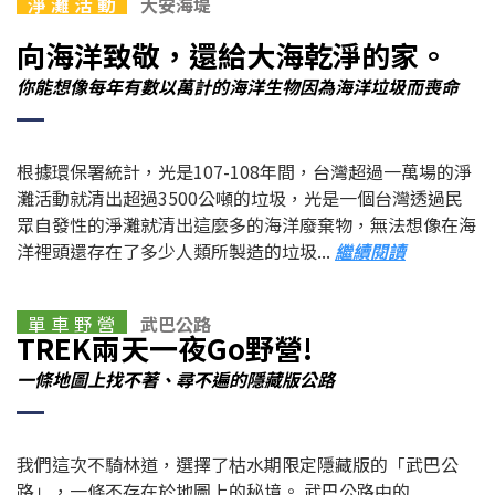
淨 灘 活 動
大安海堤
向海洋致敬，還給大海乾淨的家。
你能想像每年有數以萬計的海洋生物因為海洋垃圾而喪命
根據環保署統計，光是107-108年間，台灣超過一萬場的淨
灘活動就清出超過3500公噸的垃圾，光是一個台灣透過民
眾自發性的淨灘就清出這麼多的海洋廢棄物，無法想像在海
洋裡頭還存在了多少人類所製造的垃圾...
繼續閱讀
單 車 野 營
武巴公路
TREK兩天一夜Go野營!
一條地圖上找不著、尋不遍的隱藏版公路
我們這次不騎林道，選擇了枯水期限定隱藏版的「武巴公
路」，一條不存在於地圖上的秘境。 武巴公路中的