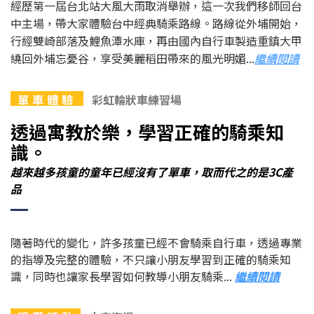
經歷第一屆台北站大風大雨取消舉辦，這一次我們移師回台
中主場，帶大家體驗台中經典騎乘路線。路線從外埔開始，
行經雙崎部落及鯉魚潭水庫，再由國內自行車製造重鎮大甲
繞回外埔忘憂谷，享受美麗稻田帶來的風光明媚...
繼續閱讀
單 車 體 驗
彩虹輪狀車練習場
透過寓教於樂，學習正確的騎乘知
識。
越來越多孩童的童年已經沒有了單車，取而代之的是3C產
品
隨著時代的變化，許多孩童已經不會騎乘自行車，透過專業
的指導及完整的體驗，不只讓小朋友學習到正確的騎乘知
識，同時也讓家長學習如何教導小朋友騎乘...
繼續閱讀