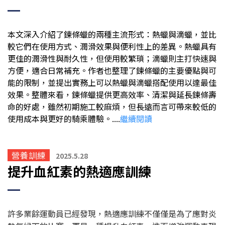
本文深入介紹了鍊條蠟的兩種主流形式：熱蠟與滴蠟，並比
較它們在使用方式、潤滑效果與便利性上的差異。熱蠟具有
更佳的潤滑性與耐久性，但使用較繁瑣；滴蠟則主打快速與
方便，適合日常補充。作者也整理了鍊條蠟的主要優點與可
能的限制，並提出實務上可以熱蠟與滴蠟搭配使用以達最佳
效果。整體來看，鍊條蠟提供更高效率、清潔與延長鍊條壽
命的好處，雖然初期施工較麻煩，但長遠而言可帶來較低的
使用成本與更好的騎乘體驗。....
繼續閱讀
營養訓練
2025.5.28
提升血紅素的熱適應訓練
許多業餘運動員已經發現，熱適應訓練不僅僅是為了應對炎