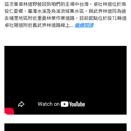
這次單車林道野營回到咱們的主場中台灣，卓社林道位於南
投仁愛鄉，屬濁水溪及烏溪流域集水區，與武界林道同為過
去埔里地區附近重要林業作業道路，目前起點位於投71縣道
卓社隧道附近舊武界林道路線上...
繼續閱讀