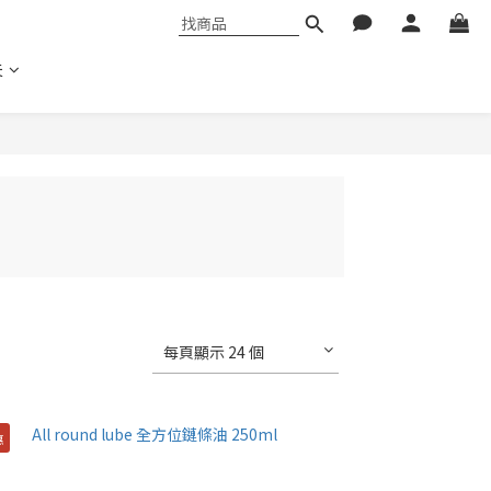
夫
每頁顯示 24 個
惠