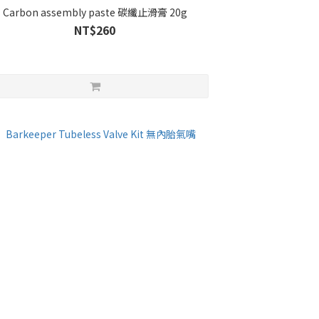
Carbon assembly paste 碳纖止滑膏 20g
NT$260