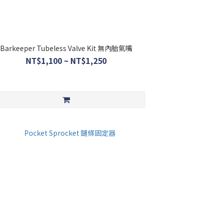
Barkeeper Tubeless Valve Kit 無內胎氣嘴
NT$1,100 ~ NT$1,250