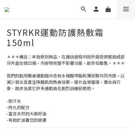
STYRKR運動防護熱敷霜
150ml
＊＊＊備註：本批新到商品，在運送過程中因外箱受擠壓造成部
分外盒些微凹損，內容物完整不影響功能，故折扣販售。＊＊＊
我們的肌肉暖身運動霜中含有水楊酸甲酯和薄荷醇共同作用，以
減少發炎並產生喚醒肌肉熱身效果，提升血液循環，適合自行
車、跑步及其它許多運動員在劇烈訓練前使用。
-耐汗水
-持久的配方
-富含天然的大麻籽油
-有助於滋養您的皮膚