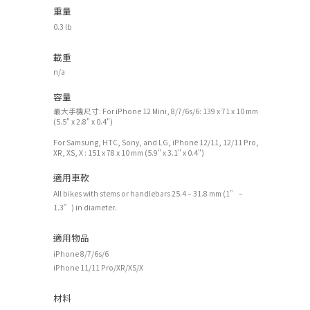
重量
0.3 lb
載重
n/a
容量
最大手機尺寸: For iPhone 12 Mini, 8/7/6s/6: 139 x 71 x 10 mm
(5.5" x 2.8" x 0.4")
For Samsung, HTC, Sony, and LG, iPhone 12/11, 12/11 Pro,
XR, XS, X : 151 x 78 x 10 mm (5.9" x 3.1" x 0.4")
適用車款
All bikes with stems or handlebars 25.4 – 31.8 mm (1” –
1.3”) in diameter.
適用物品
iPhone 8/7/6s/6
iPhone 11/11 Pro/XR/XS/X
材料