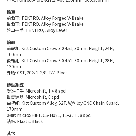
煞車
前煞車: TEKTRO, Alloy Forged V-Brake
後煞車: TEKTRO, Alloy Forged V-Brake
煞車把手: TEKTRO, Alloy Lever
輪組
前輪組: Kitt Custom Crow 3.0 451, 30mm Height, 24H,
100mm
後輪組: Kitt Custom Crow 3.0 451, 30mm Height, 28H,
130mm
外胎: CST, 20×1-3/8, F/V, Black
傳動系統
變速把手: Microshift, 1×8 spd.
後變速器: Microshift, 8 spd.
曲柄組: Kitt Custom Alloy, 52T, W/Alloy CNC Chain Guard,
170mm
飛輪: microSHIFT, CS-H081, 11-32T , 8 spd.
踏板: Plastic Black
其它