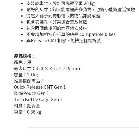
安裝於車架，設計可載運至重 20 kg
剛好的尺寸：夠大能載運許多貨物，也夠小能夠靈活操控
從超大箱子到奇形怪狀的物品都能載運
包含安裝孔，非常適合置放貨籃
包含兩個像後開的水壺架安裝座
不會增加相容自行車的總長 compatible bikes.
與Release CMT相容，能快速輕鬆拆裝
產品規格：
顏色：黑
最大尺寸：320 × 315 × 215 mm
容量：20 kg
推薦搭配商品：
Quick Release CMT Gen 1
RidePouch Gen 1
Tern Bottle Cage Gen 1
材質：鋁合金
重量：0.86 kg