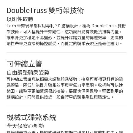
DoubleTruss 雙桁架技術
以剛性取勝
Tern 車架後半部採用專利 3D 結構設計，稱為 DoubleTruss 雙桁
架技術，可大幅提升車架剛性。這項設計能有效抵抗扭轉力量，
讓車身更加穩定不易變形，並提升踩踏力量的傳遞效率。更高的
剛性帶來更直接的操控感受，而穩定的騎乘表現正是最佳證明。
可伸縮立管
自由調整騎乘姿勢
可伸縮立管讓您依照需求調整騎乘姿勢：抬高可獲得更舒適的騎
乘體驗，降低則能提升騎乘效率與空氣力學表現。收折時可快速
縮回，讓整車更加緊湊易於攜帶；展開也僅需數秒。堅固耐用的
結構設計，同時提供接近一般自行車的騎乘剛性與穩定性。
機械式碟煞系統
全天候安心制動
無論晴天或雨天，機械式碟煞都能提供穩定且可靠的制動力，讓