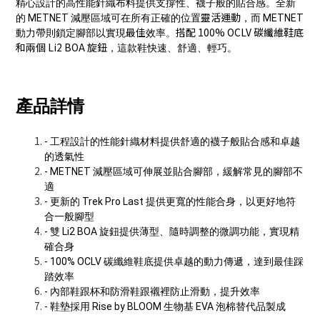
精心設計的高性能針織布料提供支撐性、襪子般的貼合感。全新
靈活運動
的 METNET 減壓區域可在所有正確的位置
，而 METNET
最佳
搭配 100% OCLV 碳纖維鞋底
動力帶則鎖定腳部以實現
效率。
和兩個 Li2 BOA 旋鈕
，這款鞋快速、舒適、輕巧。
產品詳情
- 工程設計的性能針織材料提供舒適的襪子般貼合感和卓越
的透氣性
- METNET 減壓區域可伸展並貼合腳部，緩解常見的腳部不
適
- 更新的 Trek Pro Last 提供更寬的性能合身，以更好地符
合一般腳型
- 雙 Li2 BOA 旋鈕提供薄型、隨時調整的微調功能，實現精
確合身
- 100% OCLV 碳纖維鞋底提供卓越的動力傳遞，達到最佳踩
踏效率
- 內部鞋跟杯和防滑鞋跟襯裡防止滑動，提升效率
- 鞋墊採用 Rise by BLOOM 生物基 EVA 泡棉替代品製成