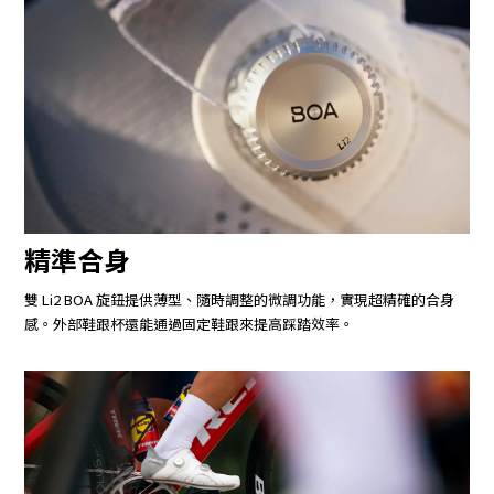
精準合身
雙 Li2 BOA 旋鈕提供薄型、隨時調整的微調功能，實現超精確的合身
感。外部鞋跟杯還能通過固定鞋跟來提高踩踏效率。